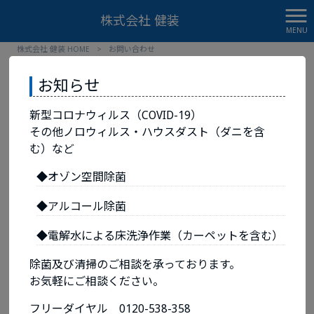
株式会社 健装
MENU
株式会社 健装 HOME
>
お問い合わせ
お知らせ
お問い合わせ
新型コロナウィルス（COVID-19）
その他ノロウィルス・ハウスダスト（ダニを含
以下項目にご記入いただき送信してください
＜お急ぎの
む）など
場合は必ずお電話でご連絡いただきますようお願い致し
◆オゾン空間除菌
ます＞
◆アルコール除菌
お問い合わせ内容
必須
◆電解水による床洗浄作業（カーペットを含む）
ビルメンテナンス
除菌及び清掃のご相談を承っております。
警備
お気軽にご相談ください。
一般建築
フリーダイヤル 0120-538-358